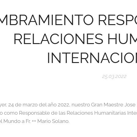
MBRAMIENTO RESP
RELACIONES HUM
INTERNACIO
25.03.2022
ayer, 24 de marzo del año 2022, nuestro Gran Maestre Jose
 como Responsable de las Relaciones Humanitarias Inte
l Mundo a Fr. ++ Mario Solano.