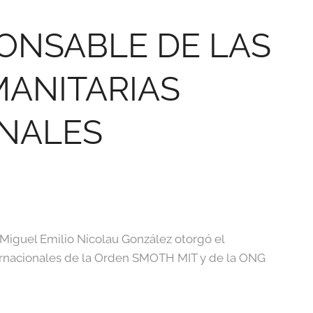
ONSABLE DE LAS
ANITARIAS
NALES
 Miguel Emilio Nicolau González otorgó el
rnacionales de la Orden SMOTH MIT y de la ONG