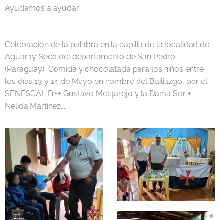
Ayudamos a ayudar.
Celebración de la palabra en la capilla de la localidad de
Aguaray Seco del departamento de San Pedro
(Paraguay) Comida y chocolatada para los niños entre
los días 13 y 14 de Mayo en nombre del Bailiazgo, por el
SENESCAL Fr++ Gustavo Melgarejo y la Dama Sor +
Nelida Martínez...